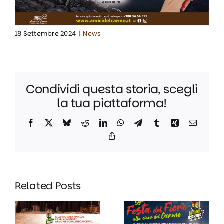
18 Settembre 2024
|
News
Condividi questa storia, scegli
la tua piattaforma!
Facebook
X
Bluesky
Reddit
LinkedIn
WhatsApp
Telegram
Tumblr
Xing
Email
Copy
Link
Domenica
19 Gennaio
Related Posts
Sabato 13
2026 – Il
e
meteo a
Domenica
portata di