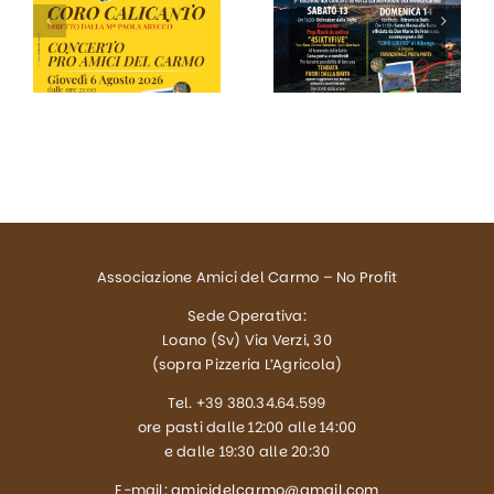
14 Giugno
clic. Il
2026 – 59a
cuore degli
Festa del
Amici del
Fiore alla
o
Carmo
cima del
batte in
Carmo
tempo
reale.
Associazione Amici del Carmo – No Profit
Sede Operativa:
Loano (Sv) Via Verzi, 30
(sopra Pizzeria L’Agricola)
Tel. +39 380.34.64.599
ore pasti dalle 12:00 alle 14:00
e dalle 19:30 alle 20:30
E-mail:
amicidelcarmo@gmail.com