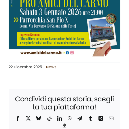
22 Dicembre 2025
|
News
Condividi questa storia, scegli
la tua piattaforma!
Facebook
X
Bluesky
Reddit
LinkedIn
WhatsApp
Telegram
Tumblr
Xing
Email
Copy